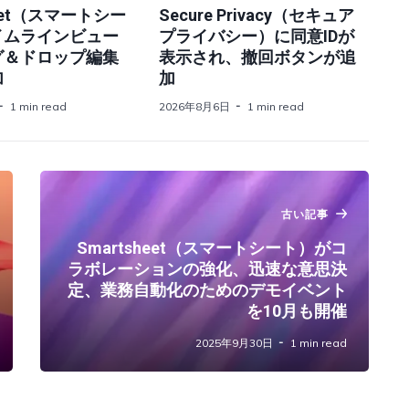
heet（スマートシー
Secure Privacy（セキュア
イムラインビュー
プライバシー）に同意IDが
グ＆ドロップ編集
表示され、撤回ボタンが追
加
加
1 min read
2026年8月6日
1 min read
古い記事
Smartsheet（スマートシート）がコ
ラボレーションの強化、迅速な意思決
定、業務自動化のためのデモイベント
を10月も開催
2025年9月30日
1 min read