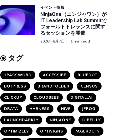
イベント情報
NinjaOne（ニンジャワン）が
IT Leadership Lab Summitで
フォールトトレランスに関す
るセッションを開催
2026年8月7日
1 min read
タグ
1PASSWORD
ACCESSIBE
BLUEDOT
BOTPRESS
BRANDFOLDER
CENSUS
CLICKUP
CLOUDBEES
DIGITAL.AI
DRATA
HARNESS
HIVE
JFROG
LAUNCHDARKLY
NINJAONE
O'REILLY
OPTIMIZELY
OPTISIGNS
PAGERDUTY