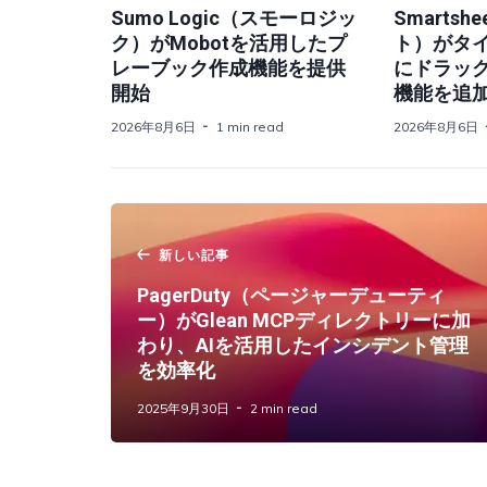
Sumo Logic（スモーロジッ
Smarts
ク）がMobotを活用したプ
ト）がタ
レーブック作成機能を提供
にドラッ
開始
機能を追
2026年8月6日
1 min read
2026年8月6日
新しい記事
PagerDuty（ページャーデューティ
ー）がGlean MCPディレクトリーに加
わり、AIを活用したインシデント管理
を効率化
2025年9月30日
2 min read