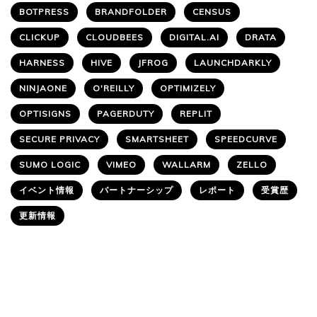
BOTPRESS
BRANDFOLDER
CENSUS
CLICKUP
CLOUDBEES
DIGITAL.AI
DRATA
HARNESS
HIVE
JFROG
LAUNCHDARKLY
NINJAONE
O'REILLY
OPTIMIZELY
OPTISIGNS
PAGERDUTY
REPLIT
SECURE PRIVACY
SMARTSHEET
SPEEDCURVE
SUMO LOGIC
VIMEO
WALLARM
ZELLO
イベント情報
パートナーシップ
レポート
受賞歴
更新情報