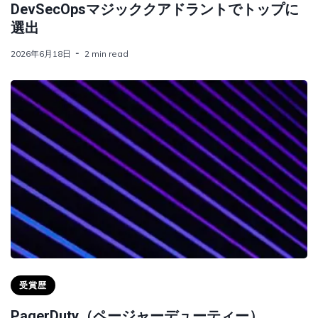
DevSecOpsマジッククアドラントでトップに
選出
2026年6月18日
2 min read
受賞歴
PagerDuty（ページャーデューティー）、