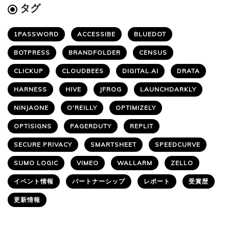
タグ
1PASSWORD
ACCESSIBE
BLUEDOT
BOTPRESS
BRANDFOLDER
CENSUS
CLICKUP
CLOUDBEES
DIGITAL.AI
DRATA
HARNESS
HIVE
JFROG
LAUNCHDARKLY
NINJAONE
O'REILLY
OPTIMIZELY
OPTISIGNS
PAGERDUTY
REPLIT
SECURE PRIVACY
SMARTSHEET
SPEEDCURVE
SUMO LOGIC
VIMEO
WALLARM
ZELLO
イベント情報
パートナーシップ
レポート
受賞歴
更新情報