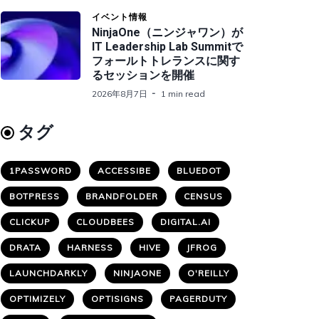
イベント情報
NinjaOne（ニンジャワン）が
IT Leadership Lab Summitで
フォールトトレランスに関す
るセッションを開催
2026年8月7日
1 min read
タグ
1PASSWORD
ACCESSIBE
BLUEDOT
BOTPRESS
BRANDFOLDER
CENSUS
CLICKUP
CLOUDBEES
DIGITAL.AI
DRATA
HARNESS
HIVE
JFROG
LAUNCHDARKLY
NINJAONE
O'REILLY
OPTIMIZELY
OPTISIGNS
PAGERDUTY