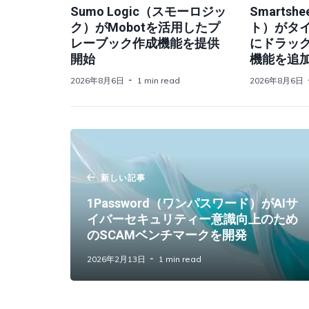
Sumo Logic（スモーロジッ
Smarts
ク）がMobotを活用したプ
ト）がタ
レーブック作成機能を提供
にドラッ
開始
機能を追
2026年8月6日
1 min read
2026年8月6日
新しい記事
1Password（ワンパスワード）がAIサ
イバーセキュリティー意識向上のため
のSCAMベンチマークを開発
2026年2月13日
1 min read