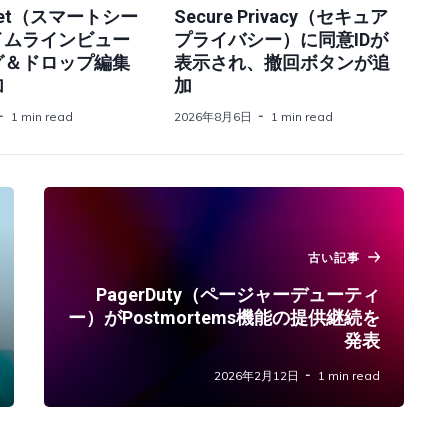
heet（スマートシー
Secure Privacy（セキュア
イムラインビュー
プライバシー）に同意IDが
グ＆ドロップ編集
表示され、撤回ボタンが追
加
加
1 min read
2026年8月6日
1 min read
古い記事
PagerDuty（ページャーデューティ
ー）がPostmortems機能の提供継続を
発表
2026年2月12日
1 min read