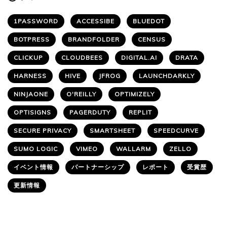
1PASSWORD
ACCESSIBE
BLUEDOT
BOTPRESS
BRANDFOLDER
CENSUS
CLICKUP
CLOUDBEES
DIGITAL.AI
DRATA
HARNESS
HIVE
JFROG
LAUNCHDARKLY
NINJAONE
O'REILLY
OPTIMIZELY
OPTISIGNS
PAGERDUTY
REPLIT
SECURE PRIVACY
SMARTSHEET
SPEEDCURVE
SUMO LOGIC
VIMEO
WALLARM
ZELLO
イベント情報
パートナーシップ
レポート
受賞歴
更新情報