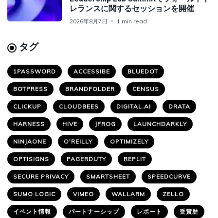
レランスに関するセッションを開催
2026年8月7日
1 min read
タグ
1PASSWORD
ACCESSIBE
BLUEDOT
BOTPRESS
BRANDFOLDER
CENSUS
CLICKUP
CLOUDBEES
DIGITAL.AI
DRATA
HARNESS
HIVE
JFROG
LAUNCHDARKLY
NINJAONE
O'REILLY
OPTIMIZELY
OPTISIGNS
PAGERDUTY
REPLIT
SECURE PRIVACY
SMARTSHEET
SPEEDCURVE
SUMO LOGIC
VIMEO
WALLARM
ZELLO
イベント情報
パートナーシップ
レポート
受賞歴