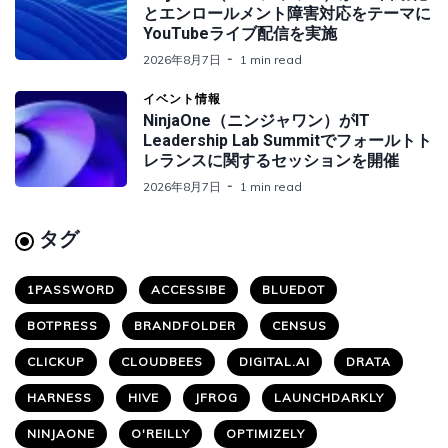
とエンロールメント障害対応をテーマに
YouTubeライブ配信を実施
2026年8月7日
1 min read
イベント情報
NinjaOne（ニンジャワン）がIT
Leadership Lab Summitでフォールトト
レランスに関するセッションを開催
2026年8月7日
1 min read
タグ
1PASSWORD
ACCESSIBE
BLUEDOT
BOTPRESS
BRANDFOLDER
CENSUS
CLICKUP
CLOUDBEES
DIGITAL.AI
DRATA
HARNESS
HIVE
JFROG
LAUNCHDARKLY
NINJAONE
O'REILLY
OPTIMIZELY