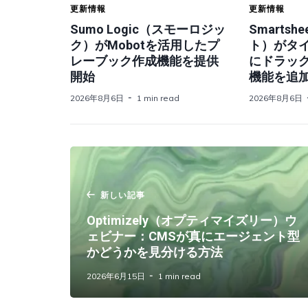
更新情報
更新情報
Sumo Logic（スモーロジッ
Smarts
ク）がMobotを活用したプ
ト）がタ
レーブック作成機能を提供
にドラッ
開始
機能を追
2026年8月6日
1 min read
2026年8月6日
新しい記事
Optimizely（オプティマイズリー）ウ
ェビナー：CMSが真にエージェント型
かどうかを見分ける方法
2026年6月15日
1 min read