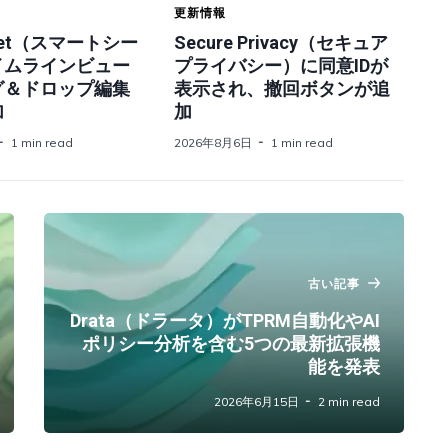
更新情報
heet（スマートシー
Secure Privacy（セキュア
イムラインビュー
プライバシー）に同意IDが
グ＆ドロップ編集
表示され、撤回ボタンが追
加
加
1 min read
2026年8月6日
1 min read
古い記事
Drata（ドラータ）がTPRM自動化やAI
ポリシー分析を含む5つの最新拡張機
能を発表
2026年6月15日
2 min read