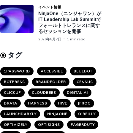
イベント情報
NinjaOne（ニンジャワン）が
IT Leadership Lab Summitで
フォールトトレランスに関す
るセッションを開催
2026年8月7日
1 min read
タグ
1PASSWORD
ACCESSIBE
BLUEDOT
BOTPRESS
BRANDFOLDER
CENSUS
CLICKUP
CLOUDBEES
DIGITAL.AI
DRATA
HARNESS
HIVE
JFROG
LAUNCHDARKLY
NINJAONE
O'REILLY
OPTIMIZELY
OPTISIGNS
PAGERDUTY