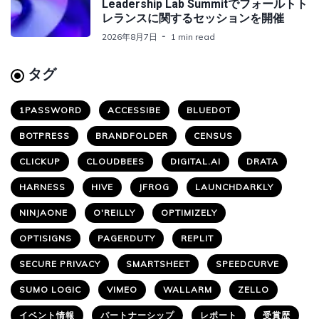
Leadership Lab Summitでフォールトト
レランスに関するセッションを開催
2026年8月7日
1 min read
タグ
1PASSWORD
ACCESSIBE
BLUEDOT
BOTPRESS
BRANDFOLDER
CENSUS
CLICKUP
CLOUDBEES
DIGITAL.AI
DRATA
HARNESS
HIVE
JFROG
LAUNCHDARKLY
NINJAONE
O'REILLY
OPTIMIZELY
OPTISIGNS
PAGERDUTY
REPLIT
SECURE PRIVACY
SMARTSHEET
SPEEDCURVE
SUMO LOGIC
VIMEO
WALLARM
ZELLO
イベント情報
パートナーシップ
レポート
受賞歴