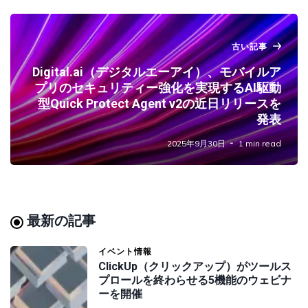
古い記事
Digital.ai（デジタルエーアイ）、モバイルア
プリのセキュリティー強化を実現するAI駆動
型Quick Protect Agent v2の近日リリースを
発表
2025年9月30日
1 min read
最新の記事
イベント情報
ClickUp（クリックアップ）がツールス
プロールを終わらせる5機能のウェビナ
ーを開催