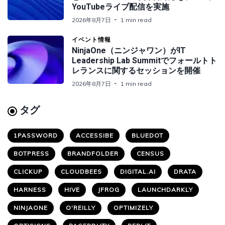
YouTubeライブ配信を実施
2026年8月7日
1 min read
イベント情報
NinjaOne（ニンジャワン）がIT
Leadership Lab Summitでフォールトト
レランスに関するセッションを開催
2026年8月7日
1 min read
タグ
1PASSWORD
ACCESSIBE
BLUEDOT
BOTPRESS
BRANDFOLDER
CENSUS
CLICKUP
CLOUDBEES
DIGITAL.AI
DRATA
HARNESS
HIVE
JFROG
LAUNCHDARKLY
NINJAONE
O'REILLY
OPTIMIZELY