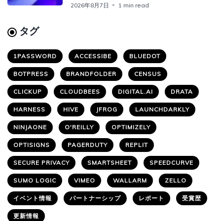
2026年8月7日
1 min read
タグ
1PASSWORD
ACCESSIBE
BLUEDOT
BOTPRESS
BRANDFOLDER
CENSUS
CLICKUP
CLOUDBEES
DIGITAL.AI
DRATA
HARNESS
HIVE
JFROG
LAUNCHDARKLY
NINJAONE
O'REILLY
OPTIMIZELY
OPTISIGNS
PAGERDUTY
REPLIT
SECURE PRIVACY
SMARTSHEET
SPEEDCURVE
SUMO LOGIC
VIMEO
WALLARM
ZELLO
イベント情報
パートナーシップ
レポート
受賞歴
更新情報