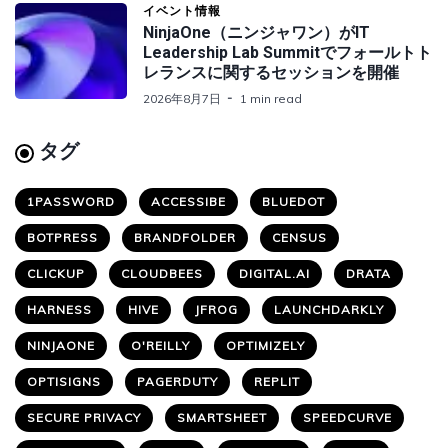
イベント情報
NinjaOne（ニンジャワン）がIT
Leadership Lab Summitでフォールトト
レランスに関するセッションを開催
2026年8月7日
1 min read
タグ
1PASSWORD
ACCESSIBE
BLUEDOT
BOTPRESS
BRANDFOLDER
CENSUS
CLICKUP
CLOUDBEES
DIGITAL.AI
DRATA
HARNESS
HIVE
JFROG
LAUNCHDARKLY
NINJAONE
O'REILLY
OPTIMIZELY
OPTISIGNS
PAGERDUTY
REPLIT
SECURE PRIVACY
SMARTSHEET
SPEEDCURVE