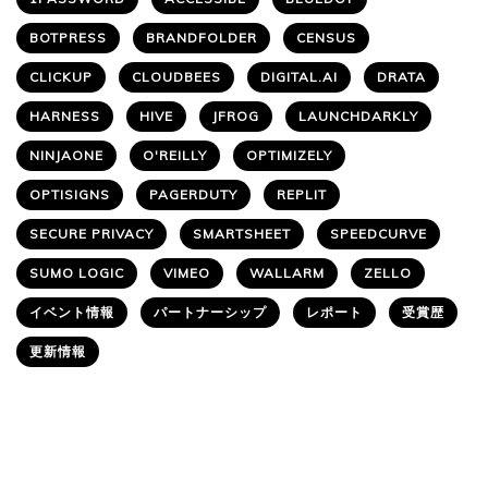
BOTPRESS
BRANDFOLDER
CENSUS
CLICKUP
CLOUDBEES
DIGITAL.AI
DRATA
HARNESS
HIVE
JFROG
LAUNCHDARKLY
NINJAONE
O'REILLY
OPTIMIZELY
OPTISIGNS
PAGERDUTY
REPLIT
SECURE PRIVACY
SMARTSHEET
SPEEDCURVE
SUMO LOGIC
VIMEO
WALLARM
ZELLO
イベント情報
パートナーシップ
レポート
受賞歴
更新情報