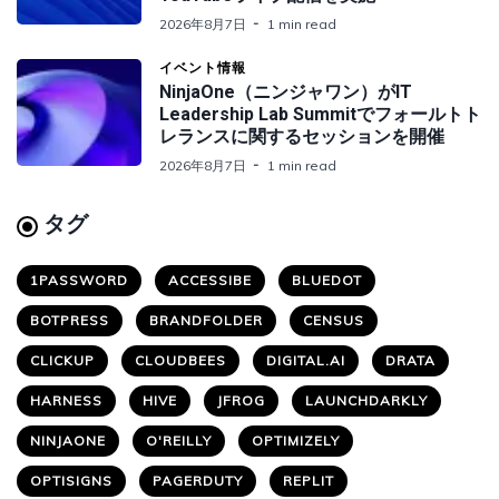
2026年8月7日
1 min read
イベント情報
NinjaOne（ニンジャワン）がIT
Leadership Lab Summitでフォールトト
レランスに関するセッションを開催
2026年8月7日
1 min read
タグ
1PASSWORD
ACCESSIBE
BLUEDOT
BOTPRESS
BRANDFOLDER
CENSUS
CLICKUP
CLOUDBEES
DIGITAL.AI
DRATA
HARNESS
HIVE
JFROG
LAUNCHDARKLY
NINJAONE
O'REILLY
OPTIMIZELY
OPTISIGNS
PAGERDUTY
REPLIT