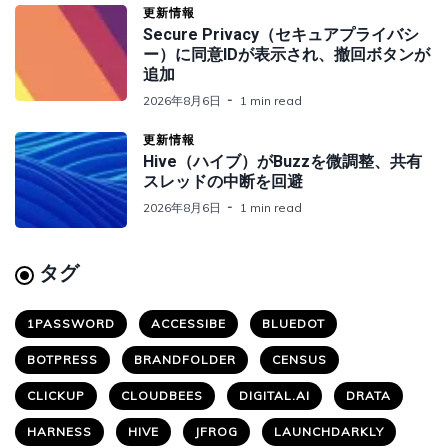
更新情報
Secure Privacy（セキュアプライバシ
ー）に同意IDが表示され、撤回ボタンが
追加
2026年8月6日
1 min read
更新情報
Hive（ハイブ）がBuzzを微調整、共有
スレッドの中断を回避
2026年8月6日
1 min read
タグ
1PASSWORD
ACCESSIBE
BLUEDOT
BOTPRESS
BRANDFOLDER
CENSUS
CLICKUP
CLOUDBEES
DIGITAL.AI
DRATA
HARNESS
HIVE
JFROG
LAUNCHDARKLY