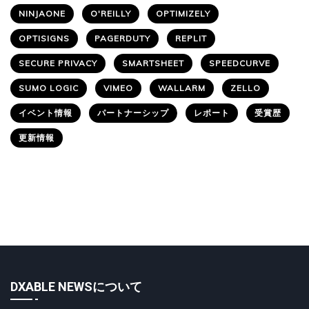
NINJAONE
O'REILLY
OPTIMIZELY
OPTISIGNS
PAGERDUTY
REPLIT
SECURE PRIVACY
SMARTSHEET
SPEEDCURVE
SUMO LOGIC
VIMEO
WALLARM
ZELLO
イベント情報
パートナーシップ
レポート
受賞歴
更新情報
DXABLE NEWSについて