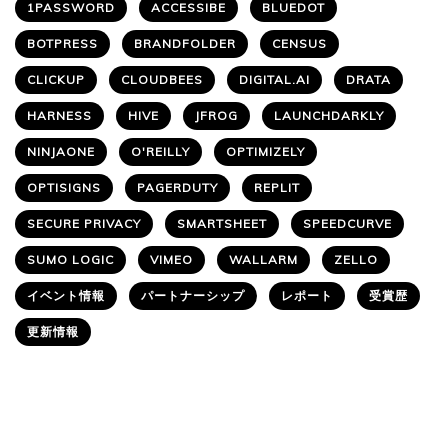
1PASSWORD
ACCESSIBE
BLUEDOT
BOTPRESS
BRANDFOLDER
CENSUS
CLICKUP
CLOUDBEES
DIGITAL.AI
DRATA
HARNESS
HIVE
JFROG
LAUNCHDARKLY
NINJAONE
O'REILLY
OPTIMIZELY
OPTISIGNS
PAGERDUTY
REPLIT
SECURE PRIVACY
SMARTSHEET
SPEEDCURVE
SUMO LOGIC
VIMEO
WALLARM
ZELLO
イベント情報
パートナーシップ
レポート
受賞歴
更新情報