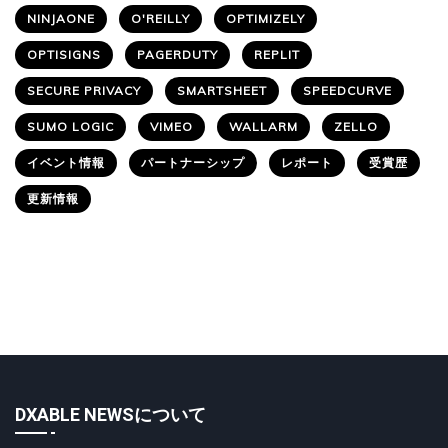
NINJAONE
O'REILLY
OPTIMIZELY
OPTISIGNS
PAGERDUTY
REPLIT
SECURE PRIVACY
SMARTSHEET
SPEEDCURVE
SUMO LOGIC
VIMEO
WALLARM
ZELLO
イベント情報
パートナーシップ
レポート
受賞歴
更新情報
DXABLE NEWSについて