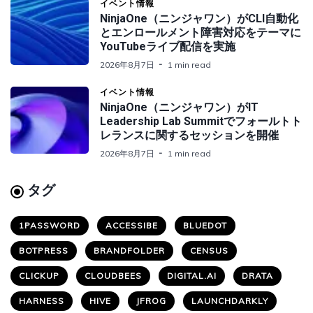
イベント情報
NinjaOne（ニンジャワン）がCLI自動化
とエンロールメント障害対応をテーマに
YouTubeライブ配信を実施
2026年8月7日
1 min read
イベント情報
NinjaOne（ニンジャワン）がIT
Leadership Lab Summitでフォールトト
レランスに関するセッションを開催
2026年8月7日
1 min read
タグ
1PASSWORD
ACCESSIBE
BLUEDOT
BOTPRESS
BRANDFOLDER
CENSUS
CLICKUP
CLOUDBEES
DIGITAL.AI
DRATA
HARNESS
HIVE
JFROG
LAUNCHDARKLY