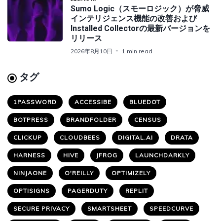
Sumo Logic（スモーロジック）が脅威
インテリジェンス機能の改善および
Installed Collectorの最新バージョンを
リリース
2026年8月10日
1 min read
タグ
1PASSWORD
ACCESSIBE
BLUEDOT
BOTPRESS
BRANDFOLDER
CENSUS
CLICKUP
CLOUDBEES
DIGITAL.AI
DRATA
HARNESS
HIVE
JFROG
LAUNCHDARKLY
NINJAONE
O'REILLY
OPTIMIZELY
OPTISIGNS
PAGERDUTY
REPLIT
SECURE PRIVACY
SMARTSHEET
SPEEDCURVE