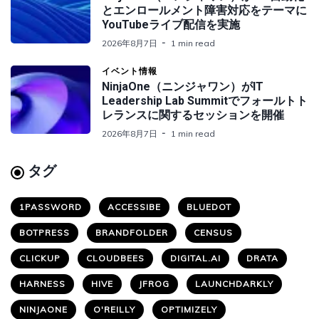
とエンロールメント障害対応をテーマに
YouTubeライブ配信を実施
2026年8月7日
1 min read
イベント情報
NinjaOne（ニンジャワン）がIT
Leadership Lab Summitでフォールトト
レランスに関するセッションを開催
2026年8月7日
1 min read
タグ
1PASSWORD
ACCESSIBE
BLUEDOT
BOTPRESS
BRANDFOLDER
CENSUS
CLICKUP
CLOUDBEES
DIGITAL.AI
DRATA
HARNESS
HIVE
JFROG
LAUNCHDARKLY
NINJAONE
O'REILLY
OPTIMIZELY