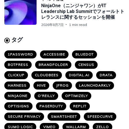
NinjaOne（ニンジャワン）がIT
Leadership Lab Summitでフォールトト
レランスに関するセッションを開催
2026年8月7日
1 min read
タグ
1PASSWORD
ACCESSIBE
BLUEDOT
BOTPRESS
BRANDFOLDER
CENSUS
CLICKUP
CLOUDBEES
DIGITAL.AI
DRATA
HARNESS
HIVE
JFROG
LAUNCHDARKLY
NINJAONE
O'REILLY
OPTIMIZELY
OPTISIGNS
PAGERDUTY
REPLIT
SECURE PRIVACY
SMARTSHEET
SPEEDCURVE
SUMO LOGIC
VIMEO
WALLARM
ZELLO