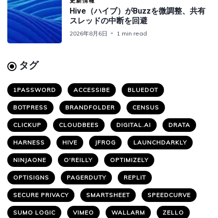
更新情報
Hive（ハイブ）がBuzzを微調整、共有
スレッドの中断を回避
2026年8月6日
1 min read
タグ
1PASSWORD
ACCESSIBE
BLUEDOT
BOTPRESS
BRANDFOLDER
CENSUS
CLICKUP
CLOUDBEES
DIGITAL.AI
DRATA
HARNESS
HIVE
JFROG
LAUNCHDARKLY
NINJAONE
O'REILLY
OPTIMIZELY
OPTISIGNS
PAGERDUTY
REPLIT
SECURE PRIVACY
SMARTSHEET
SPEEDCURVE
SUMO LOGIC
VIMEO
WALLARM
ZELLO