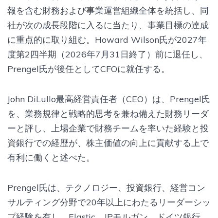
報を含む財務および事業運営組織全体を統括し、同
社が次の成長段階に入るに当たり、事業目標の達成
に重点的に取り組む。Howard Wilson氏が2027年
度第2四半期（2026年7月31日終了）前に退任し、
Prengel氏が後任としてCFOに就任する。
John DiLullo最高経営責任者（CEO）は、Prengel氏
を、業務規律と戦略的思考を兼ね備えた財務リーダ
ーと評し、上場企業で財務チームを率いた経験と投
資銀行での経歴が、株主価値の向上に貢献する上で
有利に働くと述べた。
Prengel氏は、テクノロジー、投資銀行、経営コン
サルティング分野で20年以上にわたるリーダーシッ
プ経験を有し、Elastic、JPモルガン、ドイツ銀行、