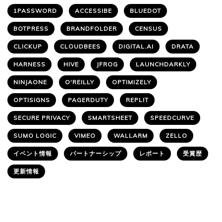
1PASSWORD
ACCESSIBE
BLUEDOT
BOTPRESS
BRANDFOLDER
CENSUS
CLICKUP
CLOUDBEES
DIGITAL.AI
DRATA
HARNESS
HIVE
JFROG
LAUNCHDARKLY
NINJAONE
O'REILLY
OPTIMIZELY
OPTISIGNS
PAGERDUTY
REPLIT
SECURE PRIVACY
SMARTSHEET
SPEEDCURVE
SUMO LOGIC
VIMEO
WALLARM
ZELLO
イベント情報
パートナーシップ
レポート
受賞歴
更新情報