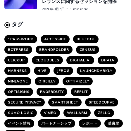
レランスに関するセッションを開催
2026年8月7日
1 min read
タグ
1PASSWORD
ACCESSIBE
BLUEDOT
BOTPRESS
BRANDFOLDER
CENSUS
CLICKUP
CLOUDBEES
DIGITAL.AI
DRATA
HARNESS
HIVE
JFROG
LAUNCHDARKLY
NINJAONE
O'REILLY
OPTIMIZELY
OPTISIGNS
PAGERDUTY
REPLIT
SECURE PRIVACY
SMARTSHEET
SPEEDCURVE
SUMO LOGIC
VIMEO
WALLARM
ZELLO
イベント情報
パートナーシップ
レポート
受賞歴