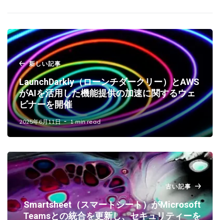
新しい記事
LaunchDarkly（ローンチダークリー）とAWS
がAIを活用した機能提供の加速に関するウェ
ビナーを開催
2025年6月11日
1 min read
古い記事
Smartsheet（スマートシート）がMicrosoft
Teamsとの統合を更新し、セキュリティーを