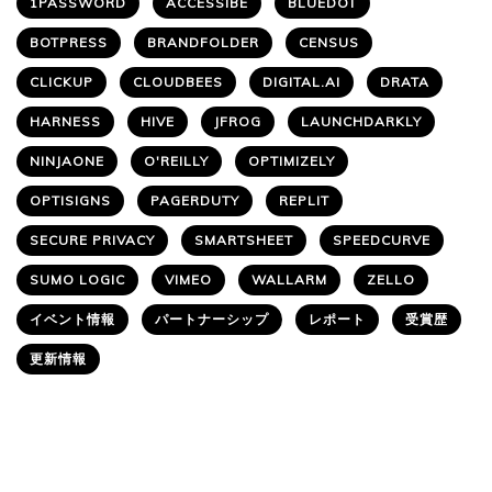
1PASSWORD
ACCESSIBE
BLUEDOT
BOTPRESS
BRANDFOLDER
CENSUS
CLICKUP
CLOUDBEES
DIGITAL.AI
DRATA
HARNESS
HIVE
JFROG
LAUNCHDARKLY
NINJAONE
O'REILLY
OPTIMIZELY
OPTISIGNS
PAGERDUTY
REPLIT
SECURE PRIVACY
SMARTSHEET
SPEEDCURVE
SUMO LOGIC
VIMEO
WALLARM
ZELLO
イベント情報
パートナーシップ
レポート
受賞歴
更新情報