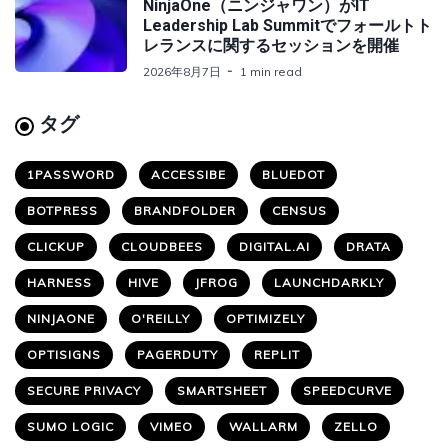
NinjaOne（ニンジャワン）がIT
Leadership Lab Summitでフォールトト
レランスに関するセッションを開催
2026年8月7日
1 min read
タグ
1PASSWORD
ACCESSIBE
BLUEDOT
BOTPRESS
BRANDFOLDER
CENSUS
CLICKUP
CLOUDBEES
DIGITAL.AI
DRATA
HARNESS
HIVE
JFROG
LAUNCHDARKLY
NINJAONE
O'REILLY
OPTIMIZELY
OPTISIGNS
PAGERDUTY
REPLIT
SECURE PRIVACY
SMARTSHEET
SPEEDCURVE
SUMO LOGIC
VIMEO
WALLARM
ZELLO