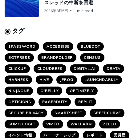
スレッドの中断を回避
2026年8月6日
1 min read
タグ
1PASSWORD
ACCESSIBE
BLUEDOT
BOTPRESS
BRANDFOLDER
CENSUS
CLICKUP
CLOUDBEES
DIGITAL.AI
DRATA
HARNESS
HIVE
JFROG
LAUNCHDARKLY
NINJAONE
O'REILLY
OPTIMIZELY
OPTISIGNS
PAGERDUTY
REPLIT
SECURE PRIVACY
SMARTSHEET
SPEEDCURVE
SUMO LOGIC
VIMEO
WALLARM
ZELLO
イベント情報
パートナーシップ
レポート
受賞歴