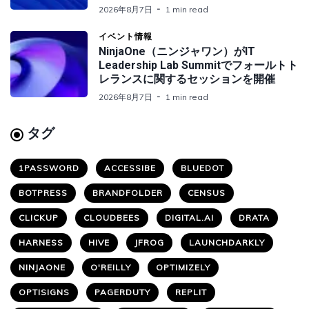
2026年8月7日
1 min read
イベント情報
NinjaOne（ニンジャワン）がIT
Leadership Lab Summitでフォールトト
レランスに関するセッションを開催
2026年8月7日
1 min read
タグ
1PASSWORD
ACCESSIBE
BLUEDOT
BOTPRESS
BRANDFOLDER
CENSUS
CLICKUP
CLOUDBEES
DIGITAL.AI
DRATA
HARNESS
HIVE
JFROG
LAUNCHDARKLY
NINJAONE
O'REILLY
OPTIMIZELY
OPTISIGNS
PAGERDUTY
REPLIT