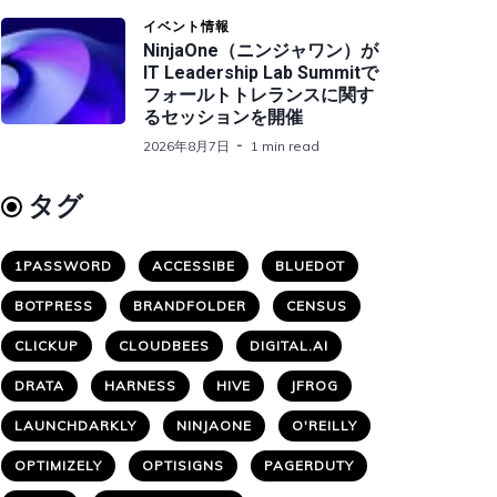
イベント情報
NinjaOne（ニンジャワン）が
IT Leadership Lab Summitで
フォールトトレランスに関す
るセッションを開催
2026年8月7日
1 min read
タグ
1PASSWORD
ACCESSIBE
BLUEDOT
BOTPRESS
BRANDFOLDER
CENSUS
CLICKUP
CLOUDBEES
DIGITAL.AI
DRATA
HARNESS
HIVE
JFROG
LAUNCHDARKLY
NINJAONE
O'REILLY
OPTIMIZELY
OPTISIGNS
PAGERDUTY