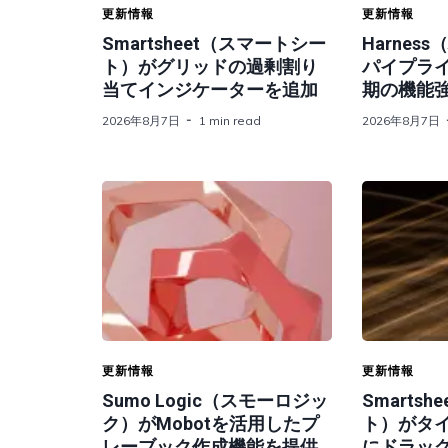
更新情報
更新情報
Smartsheet（スマートシー
Harnes
ト）がグリッドの過剰割り
パイプライ
当てインジケーターを追加
期の機能
2026年8月7日
1 min read
2026年8月7日
更新情報
更新情報
Sumo Logic（スモーロジッ
Smarts
ク）がMobotを活用したプ
ト）がタ
レーブック作成機能を提供
にドラッ