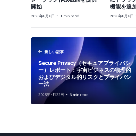
開始
機能を追
2026年8月6日
1 min read
2026年8月6日
新しい記事
Secure Privacy（セキュアプライバシ
ー）レポート：宇宙ビジネスの物理的
およびデジタル的リスクとプライバシ
ー法
2025年4月22日
3 min read