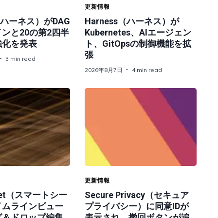
更新情報
s（ハーネス）がDAG
Harness（ハーネス）が
ンと20の第2四半
Kubernetes、AIエージェン
強化を発表
ト、GitOpsの制御機能を拡
張
3 min read
2026年8月7日
4 min read
更新情報
heet（スマートシー
Secure Privacy（セキュア
イムラインビュー
プライバシー）に同意IDが
グ＆ドロップ編集
表示され、撤回ボタンが追