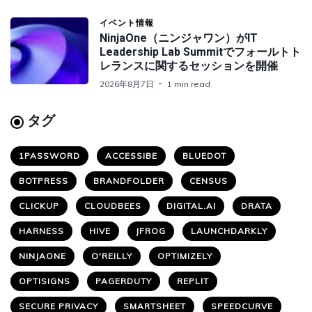
イベント情報
NinjaOne（ニンジャワン）がIT
Leadership Lab Summitでフォールトト
レランスに関するセッションを開催
2026年8月7日
1 min read
タグ
1PASSWORD
ACCESSIBE
BLUEDOT
BOTPRESS
BRANDFOLDER
CENSUS
CLICKUP
CLOUDBEES
DIGITAL.AI
DRATA
HARNESS
HIVE
JFROG
LAUNCHDARKLY
NINJAONE
O'REILLY
OPTIMIZELY
OPTISIGNS
PAGERDUTY
REPLIT
SECURE PRIVACY
SMARTSHEET
SPEEDCURVE