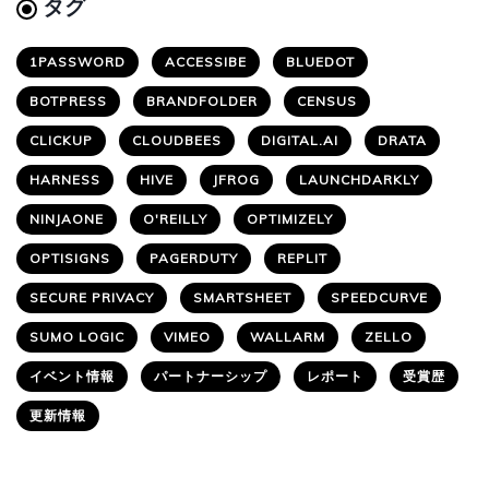
タグ
1PASSWORD
ACCESSIBE
BLUEDOT
BOTPRESS
BRANDFOLDER
CENSUS
CLICKUP
CLOUDBEES
DIGITAL.AI
DRATA
HARNESS
HIVE
JFROG
LAUNCHDARKLY
NINJAONE
O'REILLY
OPTIMIZELY
OPTISIGNS
PAGERDUTY
REPLIT
SECURE PRIVACY
SMARTSHEET
SPEEDCURVE
SUMO LOGIC
VIMEO
WALLARM
ZELLO
イベント情報
パートナーシップ
レポート
受賞歴
更新情報