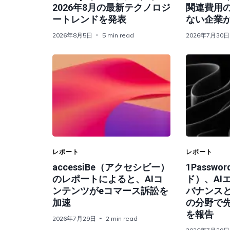
2026年8月の最新テクノロジ
関連費用
ートレンドを発表
ない企業
2026年8月5日
5 min read
2026年7月30日
レポート
レポート
accessiBe（アクセシビー）
1Passw
のレポートによると、AIコ
ド）、AI
ンテンツがeコマース訴訟を
バナンス
加速
の分野で
を報告
2026年7月29日
2 min read