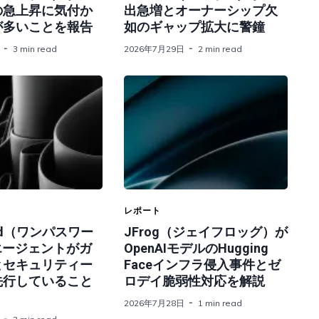
の急上昇に気付か
出急増とオーナーシップ欠
が多いことを報告
如のギャップ拡大に警鐘
3 min read
2026年7月29日
2 min read
レポート
ord（ワンパスワー
JFrog（ジェイフロッグ）が
エージェントがガ
OpenAIモデルのHugging
とセキュリティー
Faceインフラ侵入事件とゼ
先行していること
ロデイ脆弱性対応を解説
2026年7月28日
1 min read