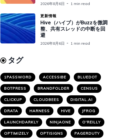
2026年8月6日
1 min read
更新情報
Hive（ハイブ）がBuzzを微調
整、共有スレッドの中断を回
避
2026年8月6日
1 min read
タグ
1PASSWORD
ACCESSIBE
BLUEDOT
BOTPRESS
BRANDFOLDER
CENSUS
CLICKUP
CLOUDBEES
DIGITAL.AI
DRATA
HARNESS
HIVE
JFROG
LAUNCHDARKLY
NINJAONE
O'REILLY
OPTIMIZELY
OPTISIGNS
PAGERDUTY