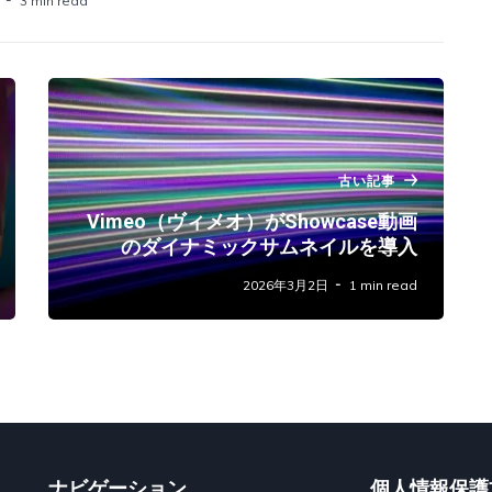
3 min read
古い記事
Vimeo（ヴィメオ）がShowcase動画
のダイナミックサムネイルを導入
2026年3月2日
1 min read
ナビゲーション
個人情報保護