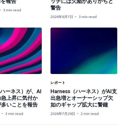
加を報告
ッチには欠陥がありがちと
警告
3 min read
2026年8月7日
3 min read
レポート
s（ハーネス）が、AI
Harness（ハーネス）がAI支
の急上昇に気付か
出急増とオーナーシップ欠
が多いことを報告
如のギャップ拡大に警鐘
3 min read
2026年7月29日
2 min read