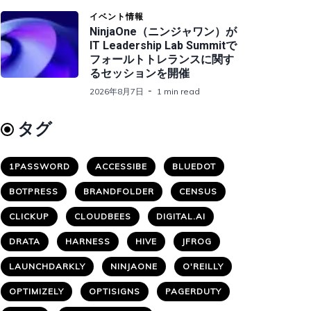
イベント情報
NinjaOne（ニンジャワン）が
IT Leadership Lab Summitで
フォールトトレランスに関す
るセッションを開催
2026年8月7日
1 min read
タグ
1PASSWORD
ACCESSIBE
BLUEDOT
BOTPRESS
BRANDFOLDER
CENSUS
CLICKUP
CLOUDBEES
DIGITAL.AI
DRATA
HARNESS
HIVE
JFROG
LAUNCHDARKLY
NINJAONE
O'REILLY
OPTIMIZELY
OPTISIGNS
PAGERDUTY