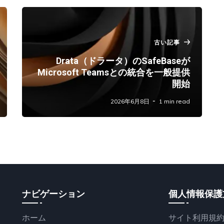
古い記事
Drata（ドラータ）のSafeBaseが
Microsoft Teamsとの統合を一般提供
開始
2026年6月8日
1 min read
ナビゲーション
個人情報保護
ホーム
サイト利用規