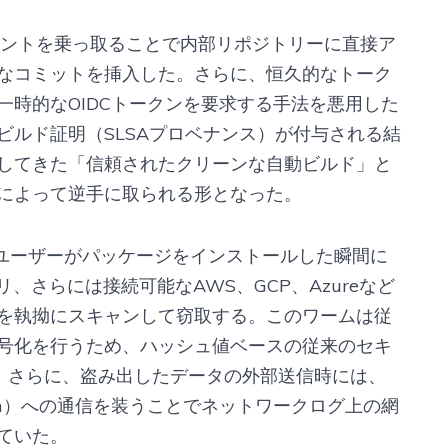
bアカウントを乗っ取ることで内部リポジトリーに直接ア
なコミットを挿入した。さらに、恒久的なトーク
s内で一時的なOIDCトークンを要求する手法を悪用した
ビルド証明（SLSAプロベナンス）が付与される結
してきた「信頼されたクリーンな自動ビルド」と
によって逆手に取られる形となった。
、ユーザーがパッケージをインストールした瞬間に
、さらには接続可能なAWS、GCP、Azureなど
Dを執拗にスキャンして窃取する。このワームは従
号化を行うため、ハッシュ値ベースの従来のセキ
る。さらに、盗み出したデータの外部送信時には、
opic.com）への通信を装うことでネットワークログ上の網
ていた。