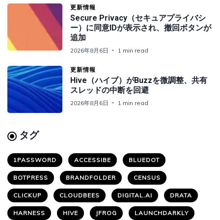
更新情報
Secure Privacy（セキュアプライバシ
ー）に同意IDが表示され、撤回ボタンが
追加
2026年8月6日
1 min read
更新情報
Hive（ハイブ）がBuzzを微調整、共有
スレッドの中断を回避
2026年8月6日
1 min read
タグ
1PASSWORD
ACCESSIBE
BLUEDOT
BOTPRESS
BRANDFOLDER
CENSUS
CLICKUP
CLOUDBEES
DIGITAL.AI
DRATA
HARNESS
HIVE
JFROG
LAUNCHDARKLY