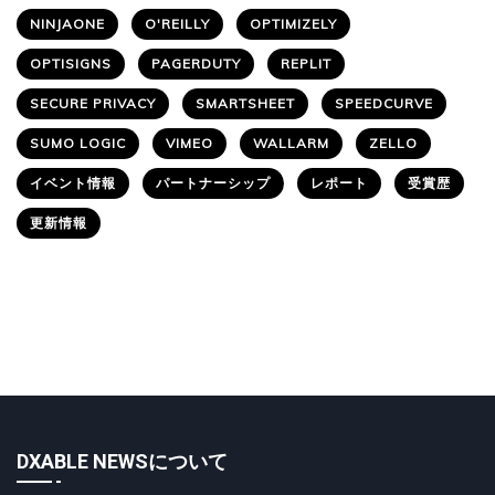
NINJAONE
O'REILLY
OPTIMIZELY
OPTISIGNS
PAGERDUTY
REPLIT
SECURE PRIVACY
SMARTSHEET
SPEEDCURVE
SUMO LOGIC
VIMEO
WALLARM
ZELLO
イベント情報
パートナーシップ
レポート
受賞歴
更新情報
DXABLE NEWSについて